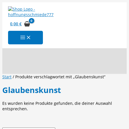
Zum
Inhalt
springen
0,00
€
Suchen
Start
/ Produkte verschlagwortet mit „Glaubenskunst“
Glaubenskunst
Es wurden keine Produkte gefunden, die deiner Auswahl
entsprechen.