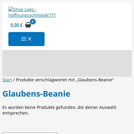
Zum
Inhalt
springen
0,00
€
Suchen
Start
/ Produkte verschlagwortet mit „Glaubens-Beanie“
Glaubens-Beanie
Es wurden keine Produkte gefunden, die deiner Auswahl
entsprechen.