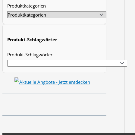
Produktkategorien
t
s
s
e
Produkt-Schlagwörter
a
r
Produkt-Schlagwörter
c
h