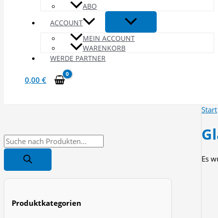
ABO
ACCOUNT
MEIN ACCOUNT
WARENKORB
WERDE PARTNER
0,00
€
Start
Gl
P
r
Es w
o
d
u
Produktkategorien
c