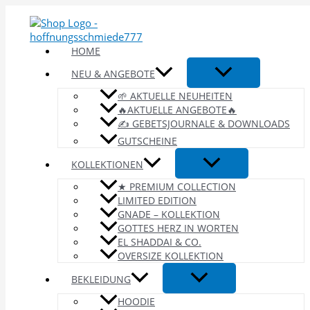
Zum
Inhalt
springen
HOME
NEU & ANGEBOTE
🌱 AKTUELLE NEUHEITEN
🔥AKTUELLE ANGEBOTE🔥
✍️ GEBETSJOURNALE & DOWNLOADS
GUTSCHEINE
KOLLEKTIONEN
★ PREMIUM COLLECTION
LIMITED EDITION
GNADE – KOLLEKTION
GOTTES HERZ IN WORTEN
EL SHADDAI & CO.
OVERSIZE KOLLEKTION
BEKLEIDUNG
HOODIE