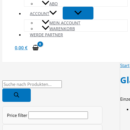
ABO
ACCOUNT
MEIN ACCOUNT
WARENKORB
WERDE PARTNER
0,00
€
Start
Gl
P
r
Einz
o
d
Price filter
u
c