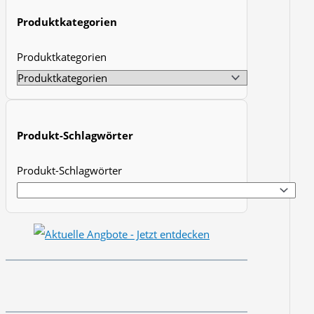
t
Produktkategorien
s
Produktkategorien
s
e
a
r
Produkt-Schlagwörter
c
h
Produkt-Schlagwörter