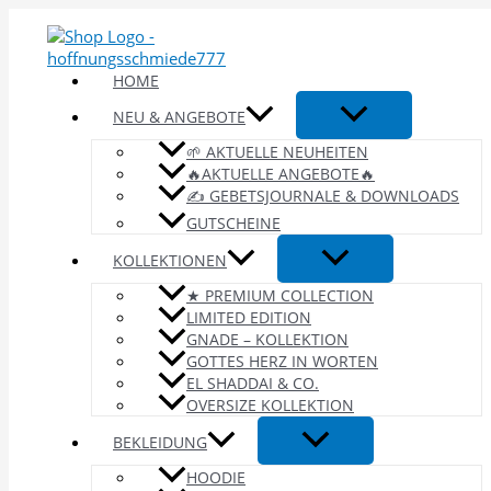
Zum
Inhalt
springen
HOME
NEU & ANGEBOTE
🌱 AKTUELLE NEUHEITEN
🔥AKTUELLE ANGEBOTE🔥
✍️ GEBETSJOURNALE & DOWNLOADS
GUTSCHEINE
KOLLEKTIONEN
★ PREMIUM COLLECTION
LIMITED EDITION
GNADE – KOLLEKTION
GOTTES HERZ IN WORTEN
EL SHADDAI & CO.
OVERSIZE KOLLEKTION
BEKLEIDUNG
HOODIE