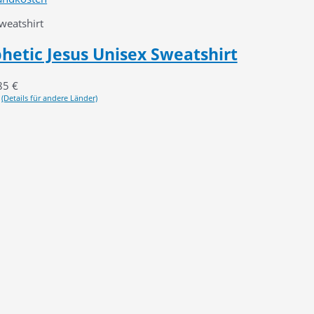
eatshirt
phetic Jesus Unisex Sweatshirt
85
€
(Details für andere Länder)