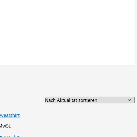
 MwSt.
andkosten