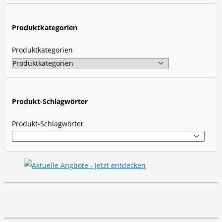
c
t
Produktkategorien
s
s
Produktkategorien
e
a
r
c
Produkt-Schlagwörter
h
Produkt-Schlagwörter