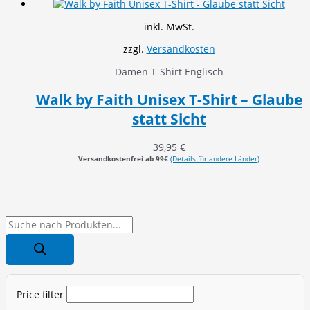
inkl. MwSt.
zzgl.
Versandkosten
Damen T-Shirt Englisch
Walk by Faith Unisex T-Shirt – Glaube
statt Sicht
39,95
€
Versandkostenfrei ab 99€
(Details für andere Länder)
P
r
o
d
Price filter
u