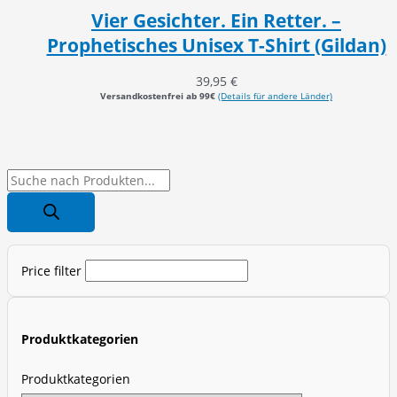
Vier Gesichter. Ein Retter. –
Prophetisches Unisex T-Shirt (Gildan)
39,95
€
Versandkostenfrei ab 99€
(Details für andere Länder)
P
r
o
d
Price filter
u
c
t
Produktkategorien
s
s
Produktkategorien
e