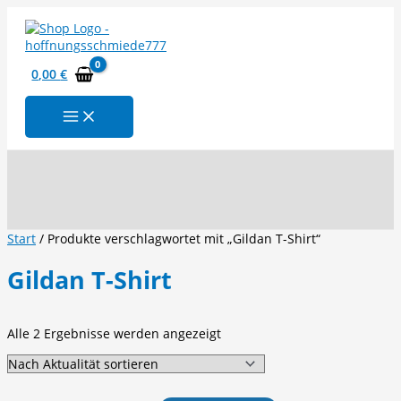
Zum
Inhalt
springen
0,00
€
Suchen
Start
/ Produkte verschlagwortet mit „Gildan T-Shirt“
Gildan T-Shirt
Nach
Alle 2 Ergebnisse werden angezeigt
Aktualität
sortiert