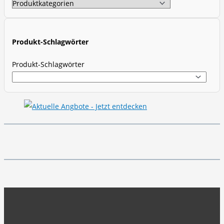
a
r
c
Produkt-Schlagwörter
h
Produkt-Schlagwörter