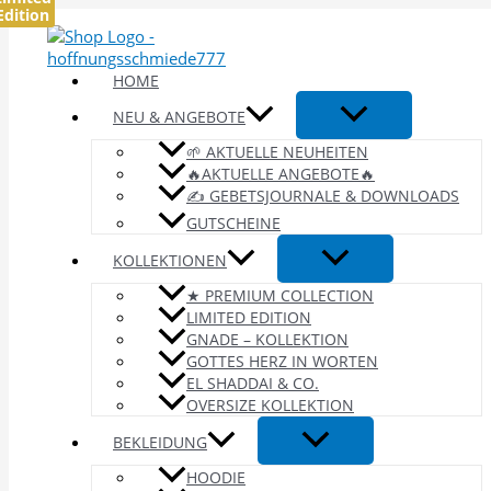
Edition
Zum
Inhalt
springen
HOME
NEU & ANGEBOTE
🌱 AKTUELLE NEUHEITEN
🔥AKTUELLE ANGEBOTE🔥
✍️ GEBETSJOURNALE & DOWNLOADS
GUTSCHEINE
KOLLEKTIONEN
★ PREMIUM COLLECTION
LIMITED EDITION
GNADE – KOLLEKTION
GOTTES HERZ IN WORTEN
EL SHADDAI & CO.
OVERSIZE KOLLEKTION
BEKLEIDUNG
HOODIE