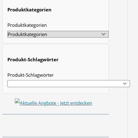
t
Produktkategorien
s
Produktkategorien
s
e
a
r
Produkt-Schlagwörter
c
h
Produkt-Schlagwörter