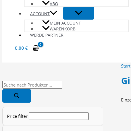
ABO
ACCOUNT
MEIN ACCOUNT
WARENKORB
WERDE PARTNER
0,00
€
Start
Gi
P
r
Einz
o
d
Price filter
u
c