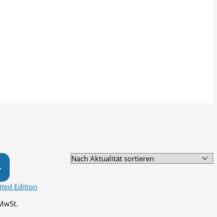
T
 MwSt.