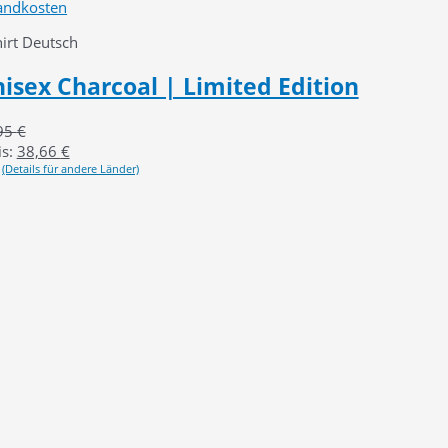
andkosten
irt Deutsch
isex Charcoal | Limited Edition
95
€
s:
38,66
€
(Details für andere Länder)