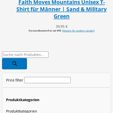
Faith Moves Mountains Unisex T-
Shirt für Männer | Sand & Military
Green
39,95
€
Versandkostenfrei ab 99€
(Details für andere Länder)
P
r
o
d
Price filter
u
c
t
Produktkategorien
s
s
Produktkategorien