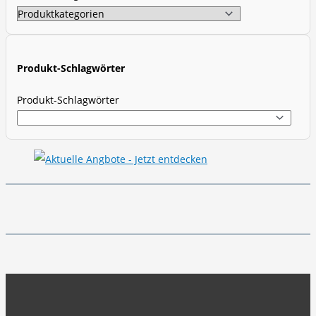
e
a
r
c
Produkt-Schlagwörter
h
Produkt-Schlagwörter