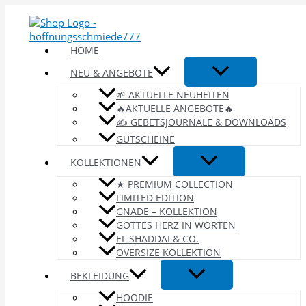
Zum
Inhalt
springen
HOME
NEU & ANGEBOTE
🌱 AKTUELLE NEUHEITEN
🔥AKTUELLE ANGEBOTE🔥
✍️ GEBETSJOURNALE & DOWNLOADS
GUTSCHEINE
KOLLEKTIONEN
★ PREMIUM COLLECTION
LIMITED EDITION
GNADE – KOLLEKTION
GOTTES HERZ IN WORTEN
EL SHADDAI & CO.
OVERSIZE KOLLEKTION
BEKLEIDUNG
HOODIE