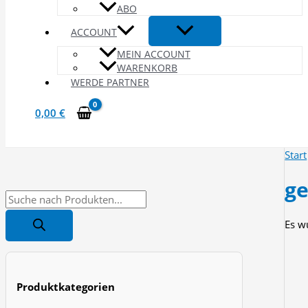
ABO
ACCOUNT
MEIN ACCOUNT
WARENKORB
WERDE PARTNER
0,00
€
Start
ge
P
r
Es w
o
d
u
Produktkategorien
c