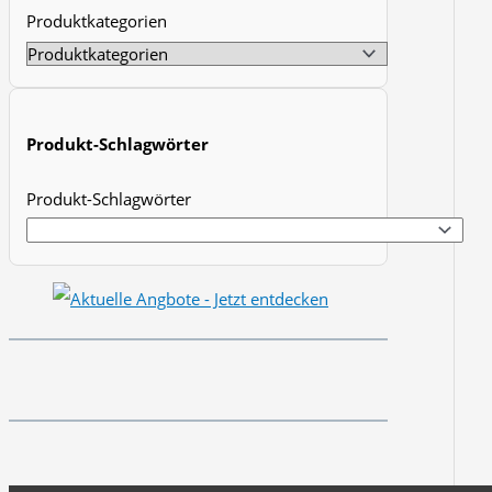
Produktkategorien
t
s
s
e
Produkt-Schlagwörter
a
r
Produkt-Schlagwörter
c
h