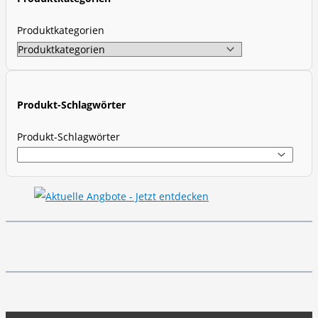
s
s
Produktkategorien
e
a
r
c
Produkt-Schlagwörter
h
Produkt-Schlagwörter