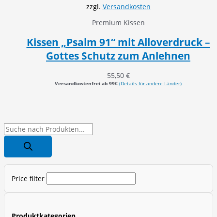
zzgl.
Versandkosten
Premium Kissen
Kissen „Psalm 91“ mit Alloverdruck –
Gottes Schutz zum Anlehnen
55,50
€
Versandkostenfrei ab 99€
(Details für andere Länder)
P
r
o
d
Price filter
u
c
t
Produktkategorien