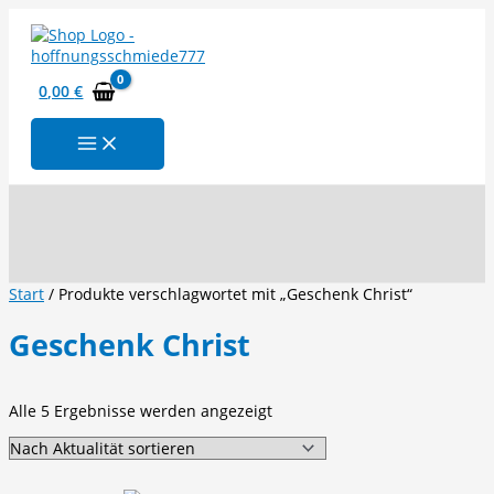
Zum
Inhalt
springen
0,00
€
Suchen
Start
/ Produkte verschlagwortet mit „Geschenk Christ“
Geschenk Christ
Nach
Alle 5 Ergebnisse werden angezeigt
Aktualität
sortiert