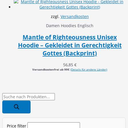
zzgl.
Versandkosten
Damen Hoodies Englisch
Mantle of Righteousness Unisex
Hoodie – Gekleidet in Gerechtigkeit
Gottes (Backprint)
56,85
€
Versandkostenfrei ab 99€
(Details für andere Länder)
P
r
o
d
Price filter
u