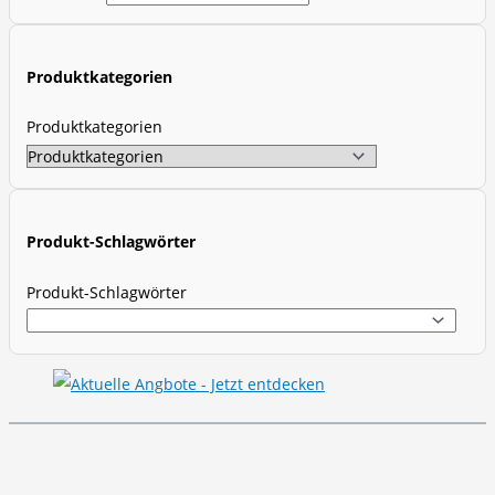
c
t
Produktkategorien
s
s
Produktkategorien
e
a
r
c
Produkt-Schlagwörter
h
Produkt-Schlagwörter