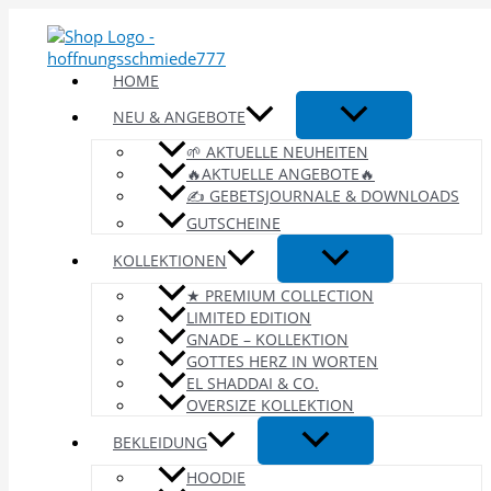
Zum
Inhalt
springen
HOME
NEU & ANGEBOTE
🌱 AKTUELLE NEUHEITEN
🔥AKTUELLE ANGEBOTE🔥
✍️ GEBETSJOURNALE & DOWNLOADS
GUTSCHEINE
KOLLEKTIONEN
★ PREMIUM COLLECTION
LIMITED EDITION
GNADE – KOLLEKTION
GOTTES HERZ IN WORTEN
EL SHADDAI & CO.
OVERSIZE KOLLEKTION
BEKLEIDUNG
HOODIE