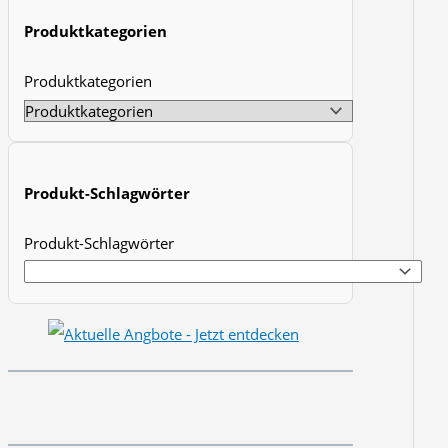
t
Produktkategorien
s
Produktkategorien
s
e
a
r
Produkt-Schlagwörter
c
h
Produkt-Schlagwörter