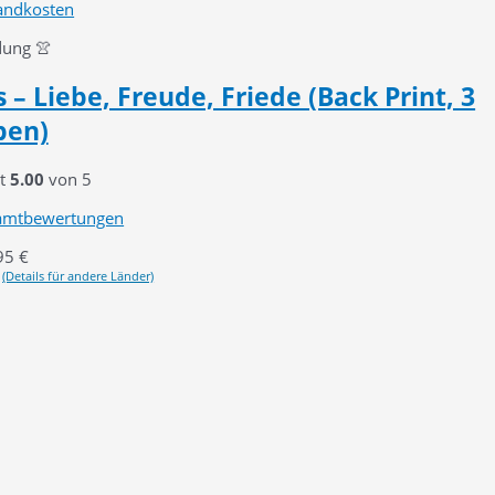
andkosten
dung 👚
 – Liebe, Freude, Friede (Back Print, 3
ben)
it
5.00
von 5
amtbewertungen
95
€
(Details für andere Länder)