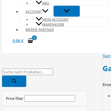
ABO
ACCOUNT
MEIN ACCOUNT
WARENKORB
WERDE PARTNER
0,00
€
Start
Ga
P
r
Einz
o
d
Price filter
u
c