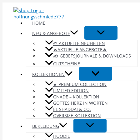
Zum
Inhalt
springen
HOME
NEU & ANGEBOTE
🌱 AKTUELLE NEUHEITEN
🔥AKTUELLE ANGEBOTE🔥
✍️ GEBETSJOURNALE & DOWNLOADS
GUTSCHEINE
KOLLEKTIONEN
★ PREMIUM COLLECTION
LIMITED EDITION
GNADE – KOLLEKTION
GOTTES HERZ IN WORTEN
EL SHADDAI & CO.
OVERSIZE KOLLEKTION
BEKLEIDUNG
HOODIE