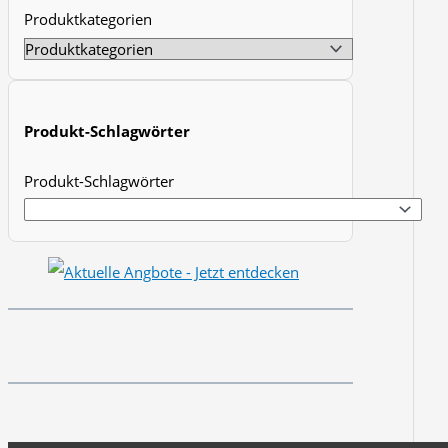
Produktkategorien
t
s
s
e
Produkt-Schlagwörter
a
r
Produkt-Schlagwörter
c
h