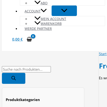
ABO
ACCOUNT
MEIN ACCOUNT
WARENKORB
WERDE PARTNER
0,00
€
Start
Fr
P
r
Es w
o
d
u
Produktkategorien
c