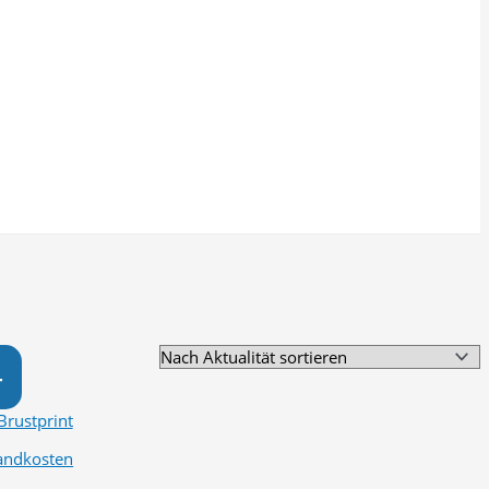
T
andkosten