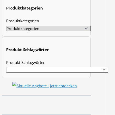
t
Produktkategorien
s
Produktkategorien
s
e
a
r
Produkt-Schlagwörter
c
h
Produkt-Schlagwörter