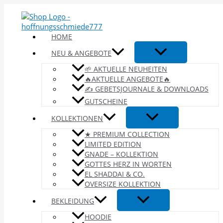
Zum
Inhalt
springen
HOME
NEU & ANGEBOTE
🌱 AKTUELLE NEUHEITEN
🔥AKTUELLE ANGEBOTE🔥
✍️ GEBETSJOURNALE & DOWNLOADS
GUTSCHEINE
KOLLEKTIONEN
★ PREMIUM COLLECTION
LIMITED EDITION
GNADE – KOLLEKTION
GOTTES HERZ IN WORTEN
EL SHADDAI & CO.
OVERSIZE KOLLEKTION
BEKLEIDUNG
HOODIE