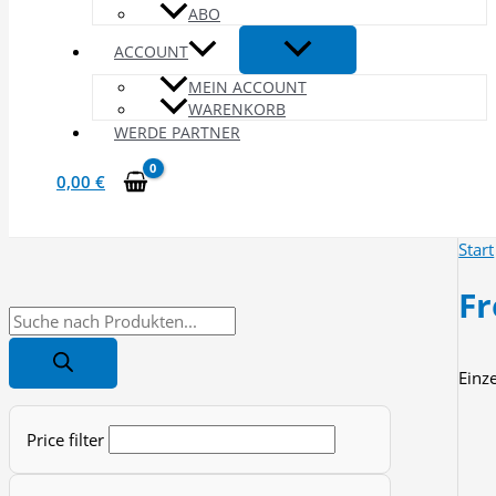
ABO
ACCOUNT
MEIN ACCOUNT
WARENKORB
WERDE PARTNER
0,00
€
Start
F
P
r
Einz
o
d
Price filter
u
c