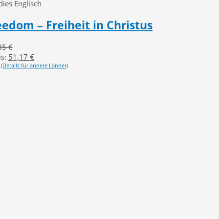
es Englisch
edom – Freiheit in Christus
85
€
s:
51,17
€
(Details für andere Länder)