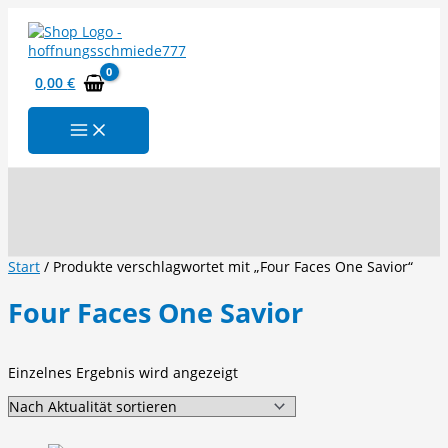
Zum
Inhalt
springen
0,00
€
Suchen
Start
/ Produkte verschlagwortet mit „Four Faces One Savior“
Four Faces One Savior
Einzelnes Ergebnis wird angezeigt