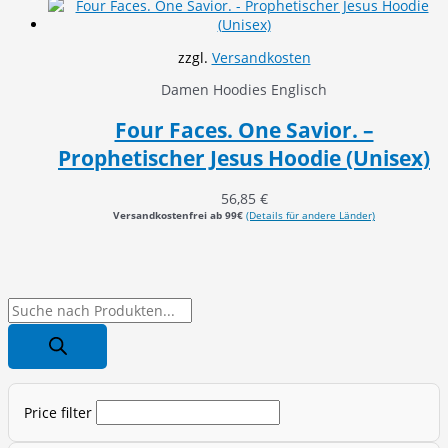
zzgl.
Versandkosten
Damen Hoodies Englisch
Four Faces. One Savior. –
Prophetischer Jesus Hoodie (Unisex)
56,85
€
Versandkostenfrei ab 99€
(Details für andere Länder)
P
r
o
d
Price filter
u
c