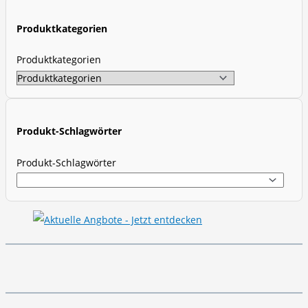
t
Produktkategorien
s
s
Produktkategorien
e
a
r
c
Produkt-Schlagwörter
h
Produkt-Schlagwörter