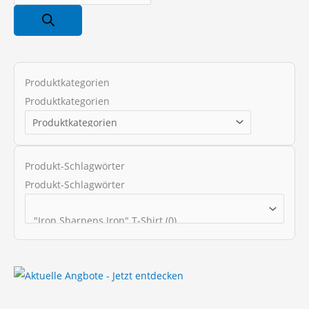
r
o
d
u
c
Produktkategorien
t
Produktkategorien
s
s
e
Produkt-Schlagwörter
a
Produkt-Schlagwörter
r
c
h