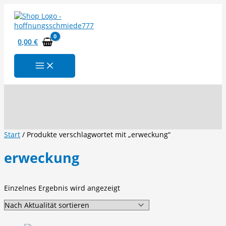
Zum
Inhalt
springen
0,00
€
Suchen
Start
/ Produkte verschlagwortet mit „erweckung“
erweckung
Einzelnes Ergebnis wird angezeigt