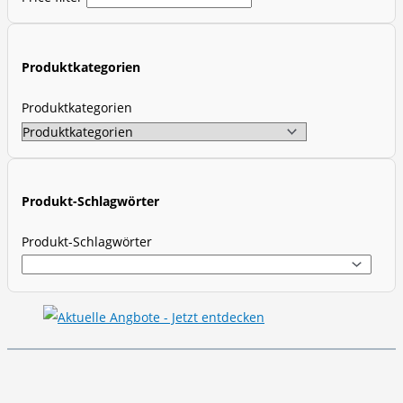
u
c
t
Produktkategorien
s
s
Produktkategorien
e
a
r
c
Produkt-Schlagwörter
h
Produkt-Schlagwörter