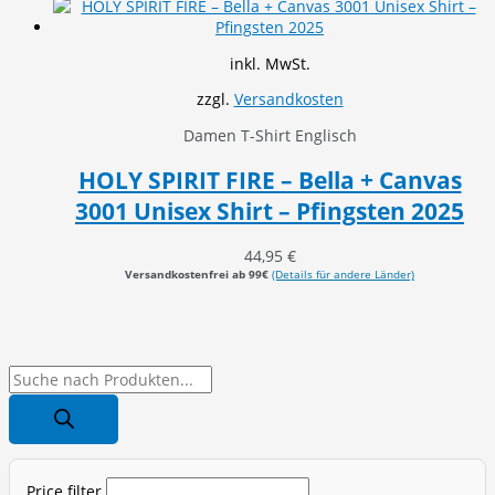
inkl. MwSt.
zzgl.
Versandkosten
Damen T-Shirt Englisch
HOLY SPIRIT FIRE – Bella + Canvas
3001 Unisex Shirt – Pfingsten 2025
44,95
€
Versandkostenfrei ab 99€
(Details für andere Länder)
P
r
o
d
Price filter