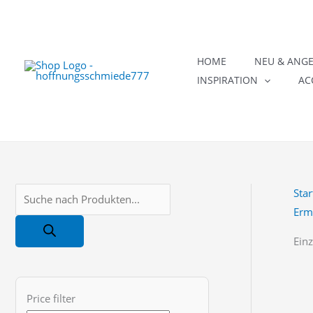
Zum
Inhalt
springen
HOME
NEU & ANG
INSPIRATION
AC
Star
P
Erm
r
o
Einz
d
u
Price filter
c