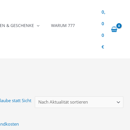
0,
0
N & GESCHENKE
WARUM 777
0
€
andkosten