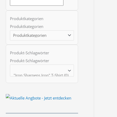
t
s
s
Produktkategorien
e
Produktkategorien
a
r
c
Produkt-Schlagwörter
h
Produkt-Schlagwörter