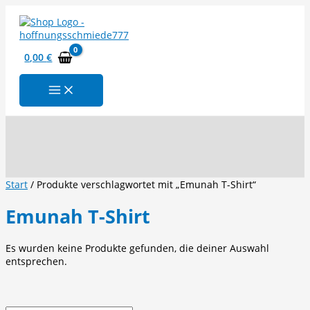
Zum
Inhalt
springen
0,00
€
Suchen
Start
/ Produkte verschlagwortet mit „Emunah T-Shirt“
Emunah T-Shirt
Es wurden keine Produkte gefunden, die deiner Auswahl
entsprechen.