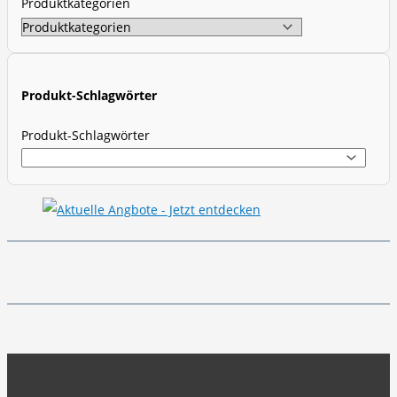
Produktkategorien
e
a
r
c
Produkt-Schlagwörter
h
Produkt-Schlagwörter