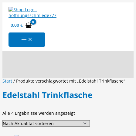
Zum
Inhalt
springen
0,00
€
Suchen
Start
/ Produkte verschlagwortet mit „Edelstahl Trinkflasche“
Edelstahl Trinkflasche
Nach
Alle 4 Ergebnisse werden angezeigt
Aktualität
sortiert