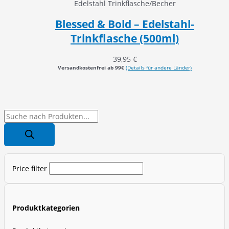
Edelstahl Trinkflasche/Becher
Blessed & Bold – Edelstahl-
Trinkflasche (500ml)
39,95
€
Versandkostenfrei ab 99€
(Details für andere Länder)
P
r
o
d
Price filter
u
c
t
Produktkategorien
s
s