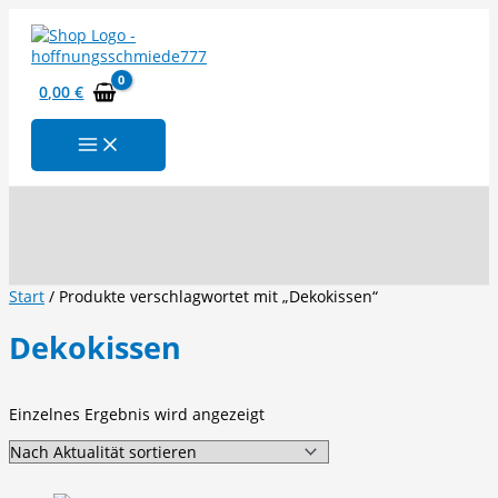
Zum
Inhalt
springen
0,00
€
Suchen
Start
/ Produkte verschlagwortet mit „Dekokissen“
Dekokissen
Einzelnes Ergebnis wird angezeigt