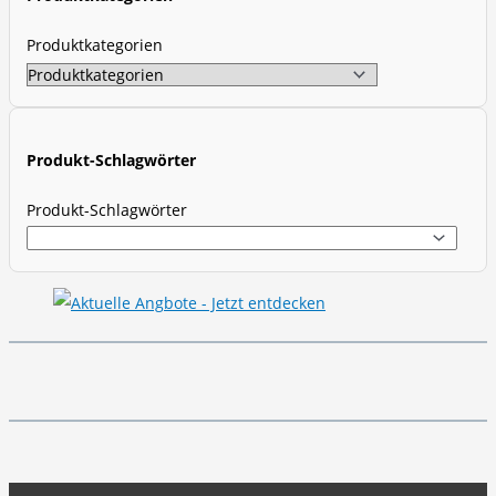
s
s
Produktkategorien
e
a
r
c
Produkt-Schlagwörter
h
Produkt-Schlagwörter