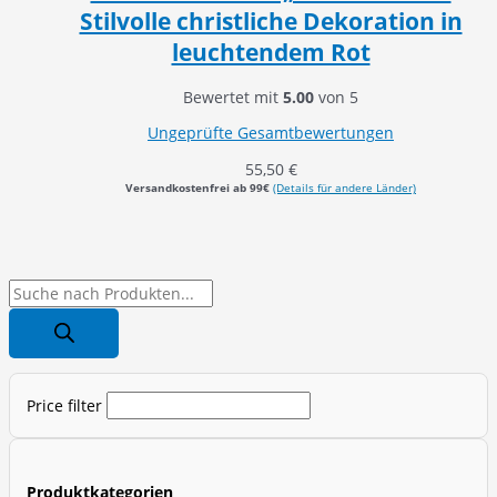
Stilvolle christliche Dekoration in
leuchtendem Rot
Bewertet mit
5.00
von 5
Ungeprüfte Gesamtbewertungen
55,50
€
Versandkostenfrei ab 99€
(Details für andere Länder)
P
r
o
d
Price filter
u
c
t
Produktkategorien