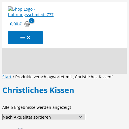
Zum
Inhalt
springen
0,00
€
Suchen
Start
/ Produkte verschlagwortet mit „Christliches Kissen“
Christliches Kissen
Nach
Alle 5 Ergebnisse werden angezeigt
Aktualität
sortiert