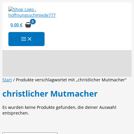
Zum
Inhalt
springen
0,00
€
Suchen
Start
/ Produkte verschlagwortet mit „christlicher Mutmacher“
christlicher Mutmacher
Es wurden keine Produkte gefunden, die deiner Auswahl
entsprechen.