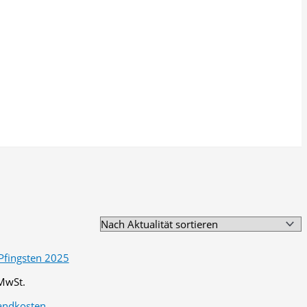
 MwSt.
andkosten