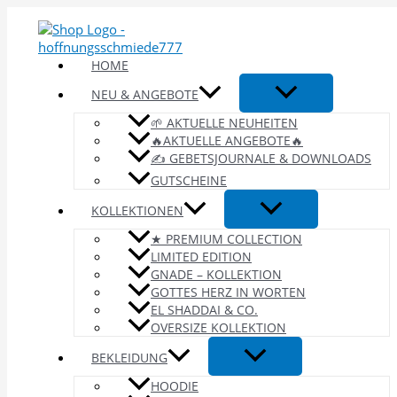
Zum
Inhalt
springen
HOME
NEU & ANGEBOTE
🌱 AKTUELLE NEUHEITEN
🔥AKTUELLE ANGEBOTE🔥
✍️ GEBETSJOURNALE & DOWNLOADS
GUTSCHEINE
KOLLEKTIONEN
★ PREMIUM COLLECTION
LIMITED EDITION
GNADE – KOLLEKTION
GOTTES HERZ IN WORTEN
EL SHADDAI & CO.
OVERSIZE KOLLEKTION
BEKLEIDUNG
HOODIE