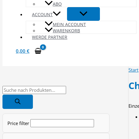
ABO
ACCOUNT
MEIN ACCOUNT
WARENKORB
WERDE PARTNER
0,00
€
Start
Ch
P
r
Einz
o
d
Price filter
u
c