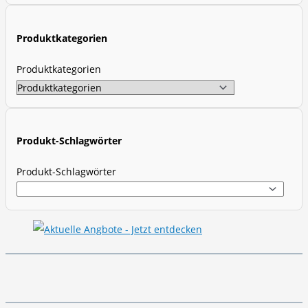
c
t
Produktkategorien
s
s
Produktkategorien
e
a
r
c
Produkt-Schlagwörter
h
Produkt-Schlagwörter