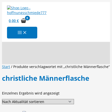
Zum
Inhalt
springen
0,00
€
Suchen
Start
/ Produkte verschlagwortet mit „christliche Männerflasche“
christliche Männerflasche
Einzelnes Ergebnis wird angezeigt