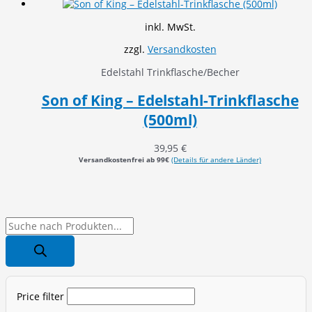
inkl. MwSt.
zzgl.
Versandkosten
Edelstahl Trinkflasche/Becher
Son of King – Edelstahl-Trinkflasche
(500ml)
39,95
€
Versandkostenfrei ab 99€
(Details für andere Länder)
P
r
o
d
Price filter
u