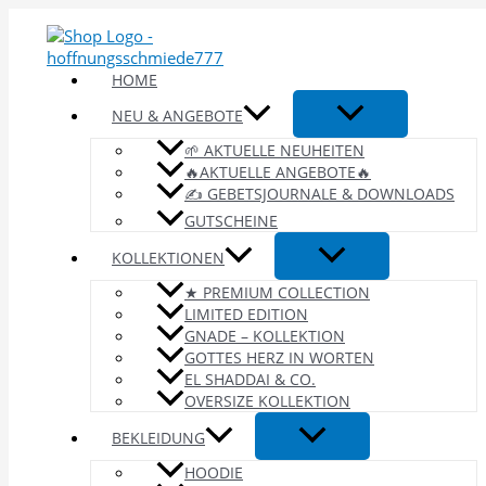
Zum
Inhalt
springen
HOME
NEU & ANGEBOTE
🌱 AKTUELLE NEUHEITEN
🔥AKTUELLE ANGEBOTE🔥
✍️ GEBETSJOURNALE & DOWNLOADS
GUTSCHEINE
KOLLEKTIONEN
★ PREMIUM COLLECTION
LIMITED EDITION
GNADE – KOLLEKTION
GOTTES HERZ IN WORTEN
EL SHADDAI & CO.
OVERSIZE KOLLEKTION
BEKLEIDUNG
HOODIE