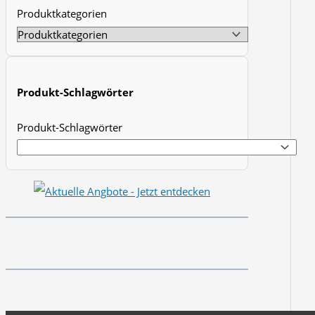
Produktkategorien
t
s
s
e
Produkt-Schlagwörter
a
r
Produkt-Schlagwörter
c
h