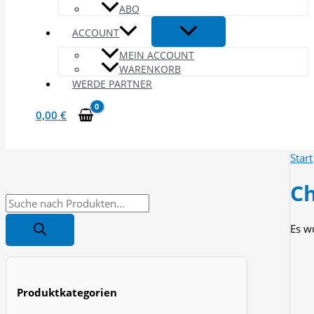
ABO
ACCOUNT
MEIN ACCOUNT
WARENKORB
WERDE PARTNER
0,00
€
Start
Ch
P
r
Es w
o
d
u
Produktkategorien
c