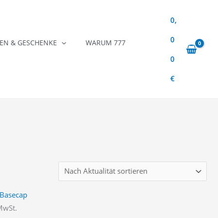
0,
0
N & GESCHENKE
WARUM 777
0
€
 MwSt.