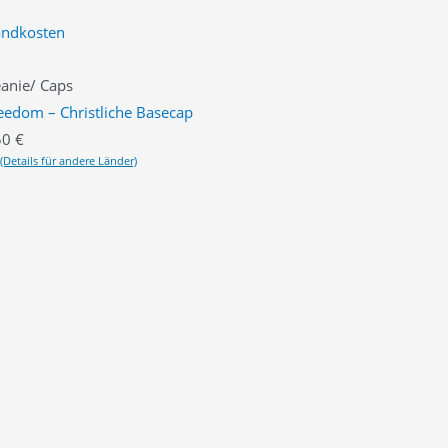
andkosten
anie/ Caps
eedom – Christliche Basecap
50
€
(Details für andere Länder)