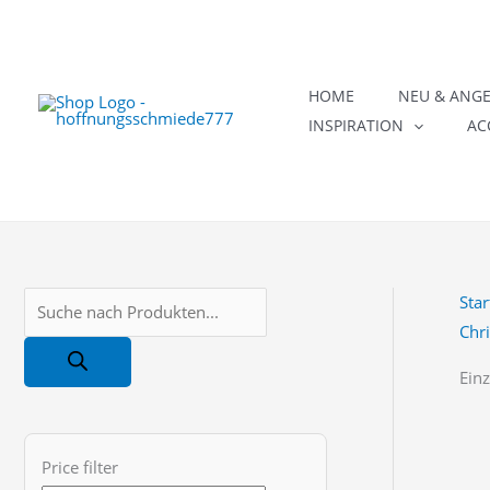
Zum
Inhalt
springen
HOME
NEU & ANG
INSPIRATION
AC
Star
P
Chr
r
o
Einz
d
u
Price filter
c