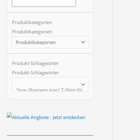
t
s
s
Produktkategorien
e
Produktkategorien
a
r
c
Produkt-Schlagwörter
h
Produkt-Schlagwörter