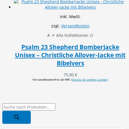
inkl. MwSt.
zzgl.
Versandkosten
# 📌 Alle Kollektionen 👕
Psalm 23 Shepherd Bomberjacke
Unisex – Christliche Allover-Jacke mit
Bibelvers
75,90
€
Versandkostenfrei ab 99€
(Details für andere Länder)
P
r
o