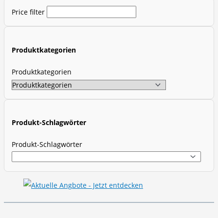
d
Price filter
u
c
t
Produktkategorien
s
s
Produktkategorien
e
a
r
c
Produkt-Schlagwörter
h
Produkt-Schlagwörter