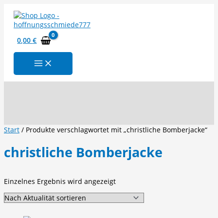
Zum
Inhalt
springen
0,00
€
Suchen
Start
/ Produkte verschlagwortet mit „christliche Bomberjacke“
christliche Bomberjacke
Einzelnes Ergebnis wird angezeigt