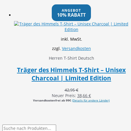
ANGEBOT
10% RABATT
inkl. MwSt.
zzgl.
Versandkosten
Herren T-Shirt Deutsch
Träger des Himmels T-Shirt – Unisex
Charcoal | Limited Edition
42,95
€
Neuer Preis:
38,66
€
Versandkostenfrei ab 99€
(Details für andere Länder)
P