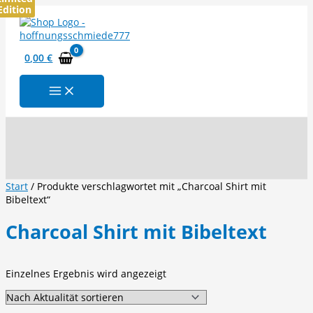
Edition
Zum
Inhalt
springen
0,00
€
Suchen
Start
/ Produkte verschlagwortet mit „Charcoal Shirt mit
Bibeltext“
Charcoal Shirt mit Bibeltext
Einzelnes Ergebnis wird angezeigt