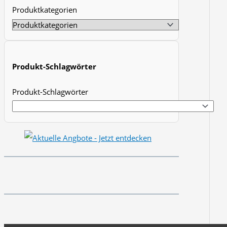
Produktkategorien
t
s
s
e
Produkt-Schlagwörter
a
r
Produkt-Schlagwörter
c
h