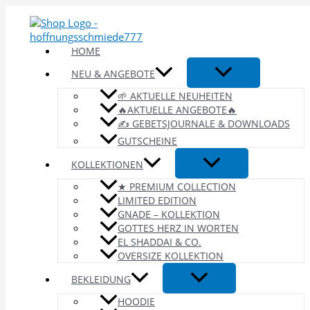
Zum
Inhalt
springen
HOME
NEU & ANGEBOTE
🌱 AKTUELLE NEUHEITEN
🔥AKTUELLE ANGEBOTE🔥
✍️ GEBETSJOURNALE & DOWNLOADS
GUTSCHEINE
KOLLEKTIONEN
★ PREMIUM COLLECTION
LIMITED EDITION
GNADE – KOLLEKTION
GOTTES HERZ IN WORTEN
EL SHADDAI & CO.
OVERSIZE KOLLEKTION
BEKLEIDUNG
HOODIE