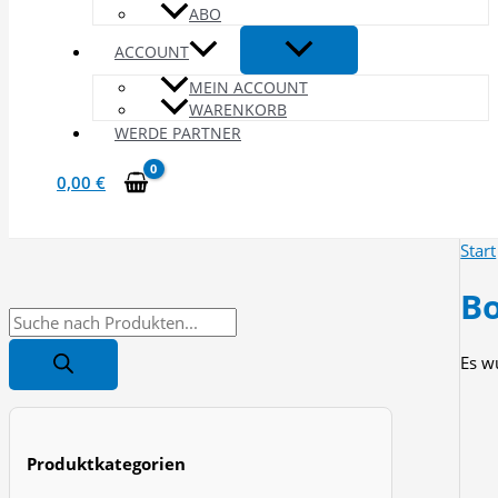
ABO
ACCOUNT
MEIN ACCOUNT
WARENKORB
WERDE PARTNER
0,00
€
Start
Bo
P
r
Es w
o
d
u
Produktkategorien
c