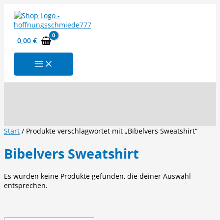
Zum
Inhalt
springen
0,00
€
Suchen
Start
/ Produkte verschlagwortet mit „Bibelvers Sweatshirt“
Bibelvers Sweatshirt
Es wurden keine Produkte gefunden, die deiner Auswahl
entsprechen.