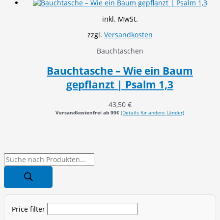
inkl. MwSt.
zzgl.
Versandkosten
Bauchtaschen
Bauchtasche – Wie ein Baum
gepflanzt | Psalm 1,3
43,50
€
Versandkostenfrei ab 99€
(Details für andere Länder)
P
r
o
d
Price filter
u