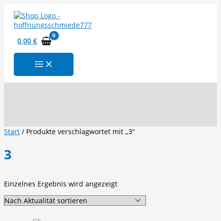
Zum
Inhalt
springen
0,00
€
Suchen
Start
/ Produkte verschlagwortet mit „3“
3
Einzelnes Ergebnis wird angezeigt