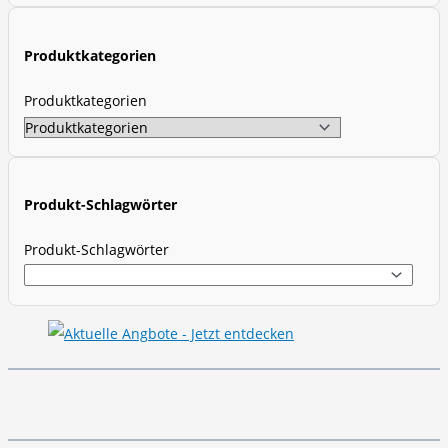
c
t
Produktkategorien
s
s
Produktkategorien
e
a
r
c
Produkt-Schlagwörter
h
Produkt-Schlagwörter