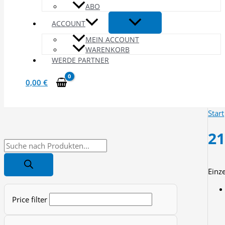
ABO
ACCOUNT
MEIN ACCOUNT
WARENKORB
WERDE PARTNER
0,00
€
Start
2
P
r
Einz
o
d
Price filter
u
c