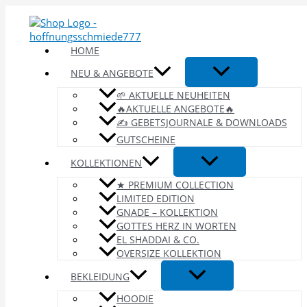
Zum
Inhalt
springen
HOME
NEU & ANGEBOTE
🌱 AKTUELLE NEUHEITEN
🔥AKTUELLE ANGEBOTE🔥
✍️ GEBETSJOURNALE & DOWNLOADS
GUTSCHEINE
KOLLEKTIONEN
★ PREMIUM COLLECTION
LIMITED EDITION
GNADE – KOLLEKTION
GOTTES HERZ IN WORTEN
EL SHADDAI & CO.
OVERSIZE KOLLEKTION
BEKLEIDUNG
HOODIE