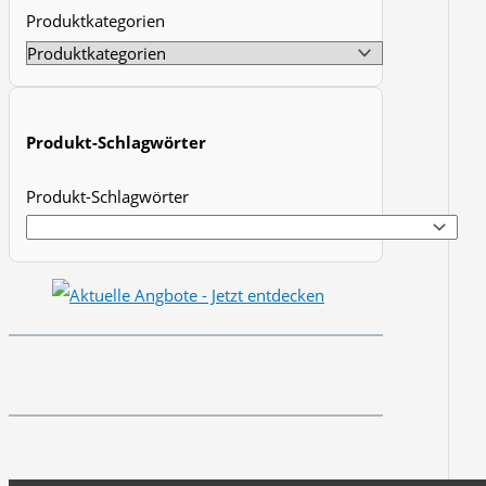
Produktkategorien
t
s
s
e
Produkt-Schlagwörter
a
r
Produkt-Schlagwörter
c
h