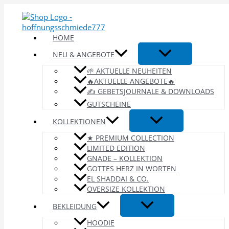
Zum
Inhalt
springen
HOME
NEU & ANGEBOTE
🌱 AKTUELLE NEUHEITEN
🔥AKTUELLE ANGEBOTE🔥
✍️ GEBETSJOURNALE & DOWNLOADS
GUTSCHEINE
KOLLEKTIONEN
★ PREMIUM COLLECTION
LIMITED EDITION
GNADE – KOLLEKTION
GOTTES HERZ IN WORTEN
EL SHADDAI & CO.
OVERSIZE KOLLEKTION
BEKLEIDUNG
HOODIE