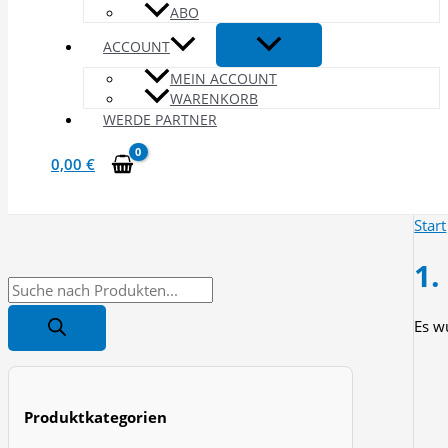
ABO
ACCOUNT
MEIN ACCOUNT
WARENKORB
WERDE PARTNER
0,00
€
Start
1.
P
r
Es w
o
d
u
Produktkategorien
c