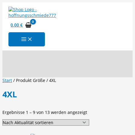
Zum
Inhalt
springen
0,00
€
Suchen
Start
/ Produkt Größe / 4XL
4XL
Nach
Ergebnisse 1 – 9 von 13 werden angezeigt
Aktualität
sortiert