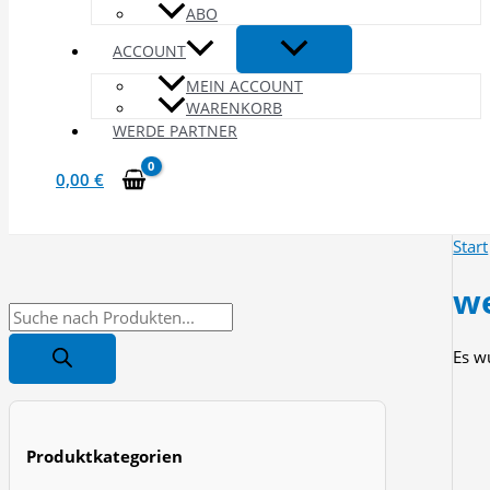
ABO
ACCOUNT
MEIN ACCOUNT
WARENKORB
WERDE PARTNER
0,00
€
Start
we
P
r
Es w
o
d
u
Produktkategorien
c