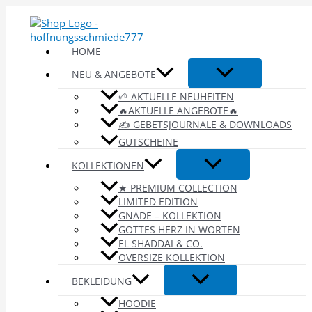
Zum
Inhalt
springen
HOME
NEU & ANGEBOTE
🌱 AKTUELLE NEUHEITEN
🔥AKTUELLE ANGEBOTE🔥
✍️ GEBETSJOURNALE & DOWNLOADS
GUTSCHEINE
KOLLEKTIONEN
★ PREMIUM COLLECTION
LIMITED EDITION
GNADE – KOLLEKTION
GOTTES HERZ IN WORTEN
EL SHADDAI & CO.
OVERSIZE KOLLEKTION
BEKLEIDUNG
HOODIE