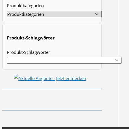
Produktkategorien
t
s
s
e
Produkt-Schlagwörter
a
r
Produkt-Schlagwörter
c
h