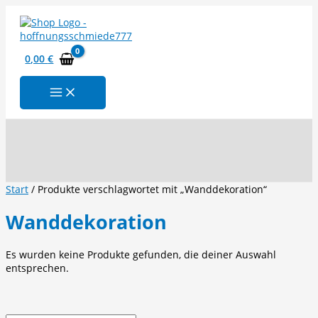
Zum
Inhalt
springen
0,00
€
Suchen
Start
/ Produkte verschlagwortet mit „Wanddekoration“
Wanddekoration
Es wurden keine Produkte gefunden, die deiner Auswahl
entsprechen.