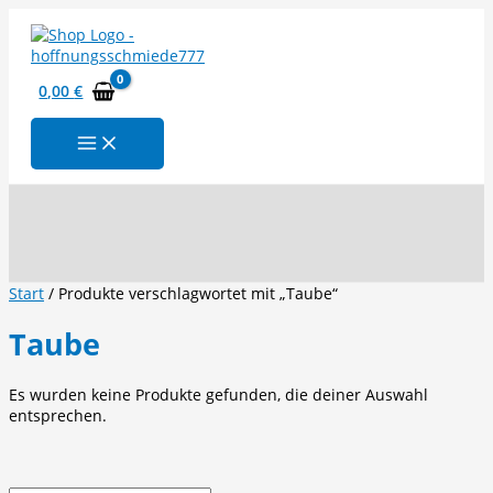
Zum
Inhalt
springen
0,00
€
Suchen
Start
/ Produkte verschlagwortet mit „Taube“
Taube
Es wurden keine Produkte gefunden, die deiner Auswahl
entsprechen.