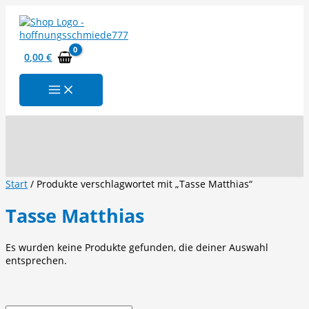
Zum
Inhalt
springen
0,00
€
Suchen
Start
/ Produkte verschlagwortet mit „Tasse Matthias“
Tasse Matthias
Es wurden keine Produkte gefunden, die deiner Auswahl
entsprechen.