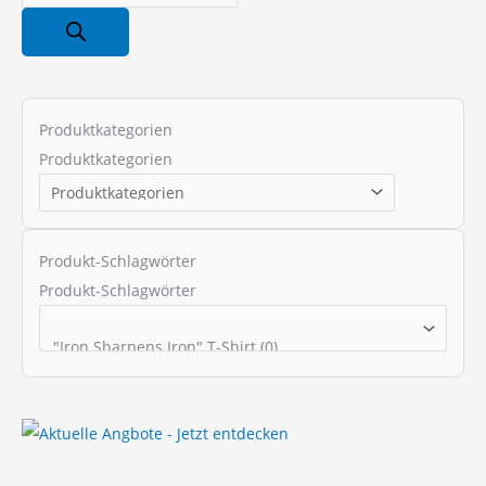
r
o
d
u
c
Produktkategorien
t
Produktkategorien
s
s
e
Produkt-Schlagwörter
a
Produkt-Schlagwörter
r
c
h