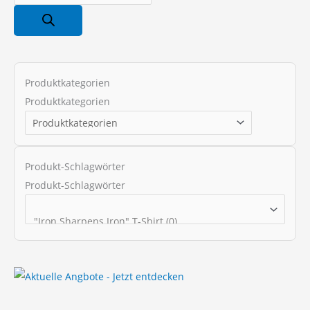
r
o
d
u
c
Produktkategorien
t
Produktkategorien
s
s
e
Produkt-Schlagwörter
a
Produkt-Schlagwörter
r
c
h