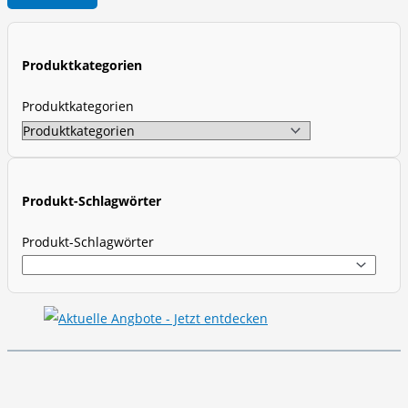
o
d
u
Produktkategorien
c
t
Produktkategorien
s
s
e
a
Produkt-Schlagwörter
r
Produkt-Schlagwörter
c
h