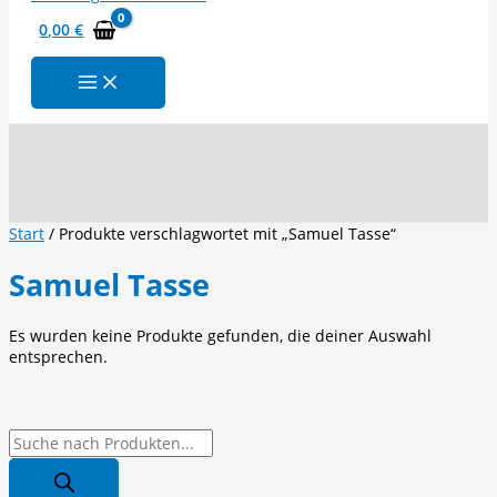
0,00
€
Suchen
Start
/ Produkte verschlagwortet mit „Samuel Tasse“
Samuel Tasse
Es wurden keine Produkte gefunden, die deiner Auswahl
entsprechen.
P
r