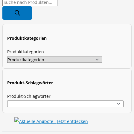
P
r
o
d
u
Produktkategorien
c
t
Produktkategorien
s
s
e
a
Produkt-Schlagwörter
r
Produkt-Schlagwörter
c
h