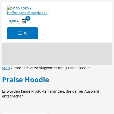
Zum
Inhalt
springen
0,00
€
Suchen
Start
/ Produkte verschlagwortet mit „Praise Hoodie“
Praise Hoodie
Es wurden keine Produkte gefunden, die deiner Auswahl
entsprechen.