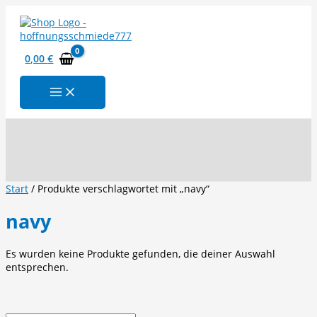
Zum
Inhalt
springen
0,00
€
Suchen
Start
/ Produkte verschlagwortet mit „navy“
navy
Es wurden keine Produkte gefunden, die deiner Auswahl
entsprechen.