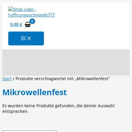
Zum
Inhalt
springen
0,00
€
Suchen
Start
/ Produkte verschlagwortet mit „Mikrowellenfest“
Mikrowellenfest
Es wurden keine Produkte gefunden, die deiner Auswahl
entsprechen.