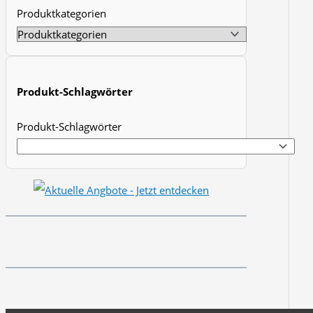
Produktkategorien
t
s
s
e
Produkt-Schlagwörter
a
r
Produkt-Schlagwörter
c
h