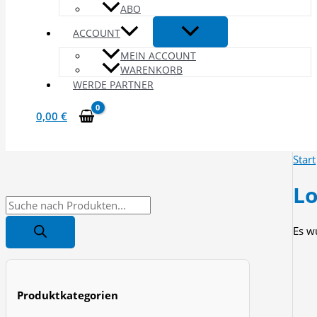
ABO
ACCOUNT
MEIN ACCOUNT
WARENKORB
WERDE PARTNER
0,00
€
Start
L
P
r
Es w
o
d
u
Produktkategorien
c