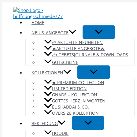
Zum
Inhalt
springen
HOME
NEU & ANGEBOTE
🌱 AKTUELLE NEUHEITEN
🔥AKTUELLE ANGEBOTE🔥
✍️ GEBETSJOURNALE & DOWNLOADS
GUTSCHEINE
KOLLEKTIONEN
★ PREMIUM COLLECTION
LIMITED EDITION
GNADE – KOLLEKTION
GOTTES HERZ IN WORTEN
EL SHADDAI & CO.
OVERSIZE KOLLEKTION
BEKLEIDUNG
HOODIE