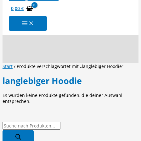
0,00
€
Suchen
Start
/ Produkte verschlagwortet mit „langlebiger Hoodie“
langlebiger Hoodie
Es wurden keine Produkte gefunden, die deiner Auswahl
entsprechen.
P
r