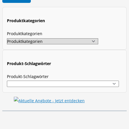
o
d
u
Produktkategorien
c
t
Produktkategorien
s
s
e
a
Produkt-Schlagwörter
r
Produkt-Schlagwörter
c
h