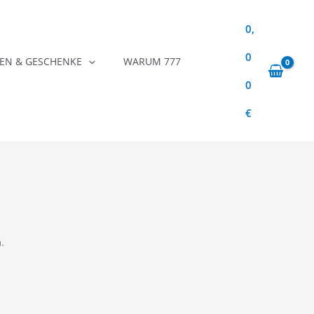
0,
0
N & GESCHENKE
WARUM 777
0
€
.