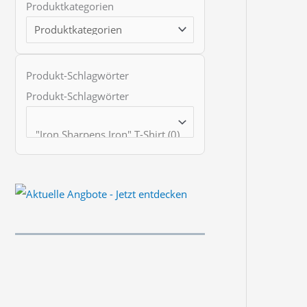
Produktkategorien
t
s
s
e
Produkt-Schlagwörter
a
Produkt-Schlagwörter
r
c
h