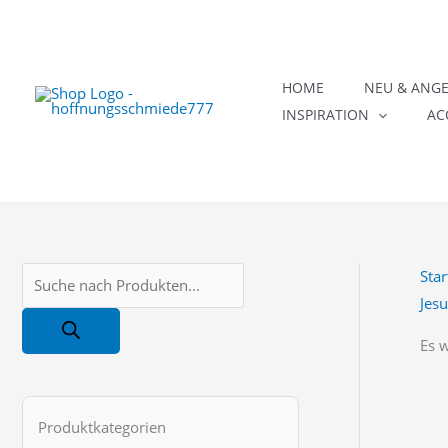
Zum
Inhalt
springen
HOME
NEU & ANG
INSPIRATION
AC
Star
P
Jesu
r
o
Es 
d
u
Produktkategorien
c