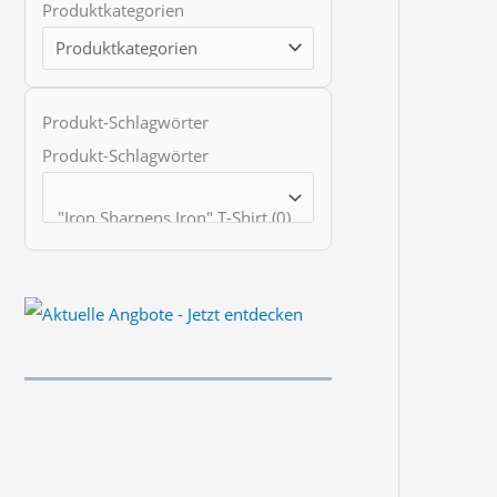
Produktkategorien
t
s
s
e
Produkt-Schlagwörter
a
Produkt-Schlagwörter
r
c
h