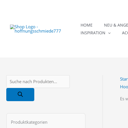
Zum
Inhalt
springen
HOME
NEU & ANG
INSPIRATION
AC
Star
P
Hoo
r
o
Es 
d
u
Produktkategorien
c