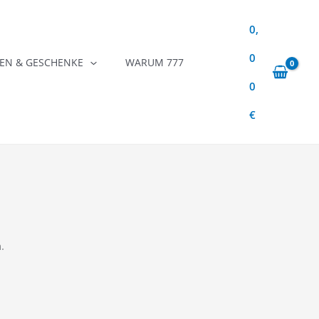
0,
0
N & GESCHENKE
WARUM 777
0
€
.